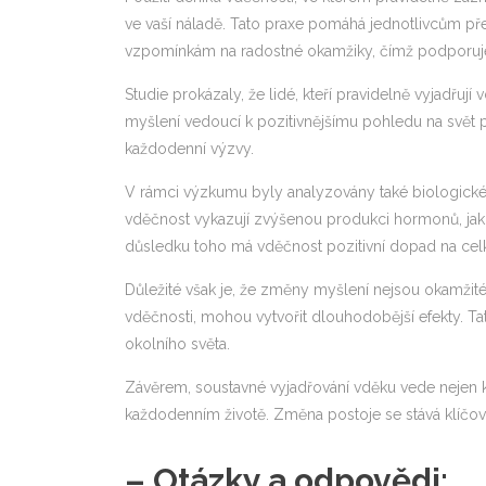
ve vaší náladě. Tato praxe pomáhá jednotlivcům p
vzpomínkám na radostné okamžiky, čímž podporuje op
Studie prokázaly, že lidé, kteří pravidelně vyjadřuj
myšlení vedoucí k pozitivnějšímu pohledu na svět p
každodenní výzvy.
V rámci výzkumu byly analyzovány také biologické fak
vděčnost vykazují zvýšenou produkci hormonů, jako j
důsledku toho má vděčnost pozitivní dopad na ce
Důležité však je, že změny myšlení nejsou okamžité
vděčnosti, mohou vytvořit dlouhodobější efekty. T
okolního světa.
Závěrem, soustavné vyjadřování vděku vede nejen k p
každodenním životě. Změna postoje se stává klíčo
– Otázky a odpovědi: