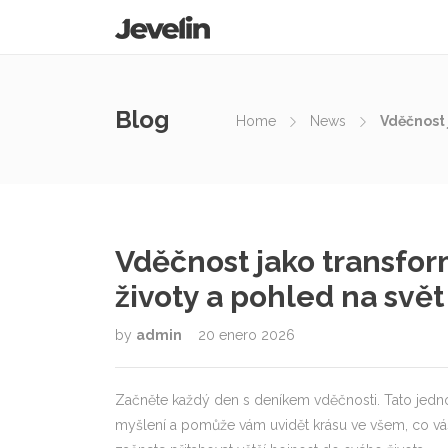
Blog
Home
News
Vděčnost 
Vděčnost jako transfor
životy a pohled na svět
by
admin
20 enero 2026
Začněte každý den s deníkem vděčnosti. Tato jed
myšlení a pomůže vám uvidět krásu ve všem, co vás 