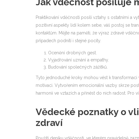
Jak vděčnost posiluje 
Praktikování vděčnosti posílí vztahy s ostatními a v
pozitivní aspekty lidí kolem sebe, váš postoj se t
kontaktům. Mějte na paměti, že výraz zdravé vděč
případech podnítí i stejné pocity.
Ocenění drobných gest.
Vyjadřování uznání a empathy.
Budování společných zážitků.
Tyto jednoduché kroky mohou vést k transformaci ve 
motivaci. Vytvořením emocionální vazby skrze post
harmonii ve vztazích a přinést do nich radost. Pro v
Vědecké poznatky o vli
zdraví
Použití deníku vděčnosti, ve kterém pravidelně za