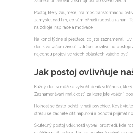
začnete přitahovat větší hojnost do svého života.
Postoj, který zaujmete, má moc transformačně ovlivn
zamyslet nad tím, co vám přináší radost a uznání. T
na zdroje inspirace a motivace.
Na konci týdne si přečtěte, co jste zaznamenali. Uvi
deník ve vašem životě. Udržení pozitivního postoje
najednou projeví ve všech oblastech vašeho bytí.
Jak postoj ovlivňuje n
Každý den si můžete vytvořit deník vděčnosti, který
Zaznamenávání maličkostí, za které jste vděční, po
Hojnost se často odráží v naší psychice. Když vidí
stresu se začnete cítit naplněni a ochotni přijímat nov
Skutečný postoj vděčnosti vytváří prostředí, kde roz
s větším nadhledem. Tím se pozitivně ovlivňuje nejen v