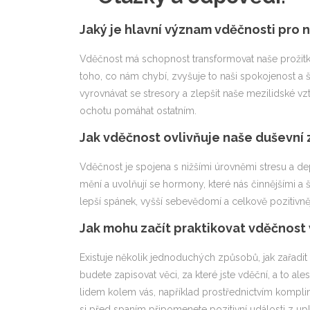
Jaký je hlavní význam vděčnosti pro 
Vděčnost má schopnost transformovat naše prožitk
toho, co nám chybí, zvyšuje to naši spokojenost a
vyrovnávat se stresory a zlepšit naše mezilidské vzt
ochotu pomáhat ostatním.
Jak vděčnost ovlivňuje naše duševní 
Vděčnost je spojena s nižšími úrovněmi stresu a 
mění a uvolňují se hormony, které nás činnějšími a šť
lepší spánek, vyšší sebevědomí a celkově pozitivněj
Jak mohu začít praktikovat vděčnost
Existuje několik jednoduchých způsobů, jak zařadit 
budete zapisovat věci, za které jste vděční, a to al
lidem kolem vás, například prostřednictvím komplim
si před spaním připomenete pozitivní události z up