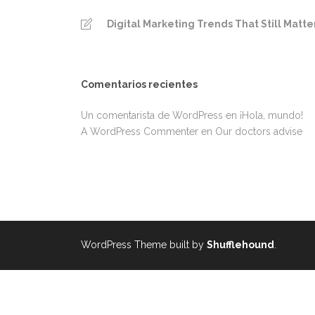
Digital Marketing Trends That Still Matte
Comentarios recientes
Un comentarista de WordPress
en
¡Hola, mundo!
A WordPress Commenter
en
Our doctors advise
WordPress Theme built by
Shufflehound
.