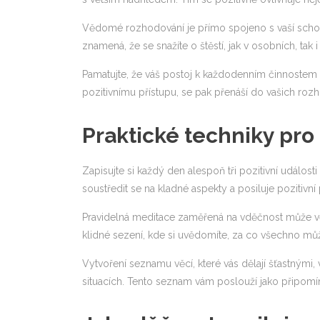
Vědomé rozhodování je přímo spojeno s vaší schop
znamená, že se snažíte o štěstí, jak v osobních, tak 
Pamatujte, že váš postoj k každodenním činnostem mů
pozitivnímu přístupu, se pak přenáší do vašich rozho
Praktické techniky pro 
Zapisujte si každý den alespoň tři pozitivní událos
soustředit se na kladné aspekty a posiluje pozitivní
Pravidelná meditace zaměřená na vděčnost může vés
klidné sezení, kde si uvědomíte, za co všechno může
Vytvoření seznamu věcí, které vás dělají šťastnými,
situacích. Tento seznam vám poslouží jako připomín