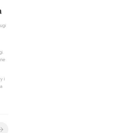
a
ługi
i.
żne
y i
na