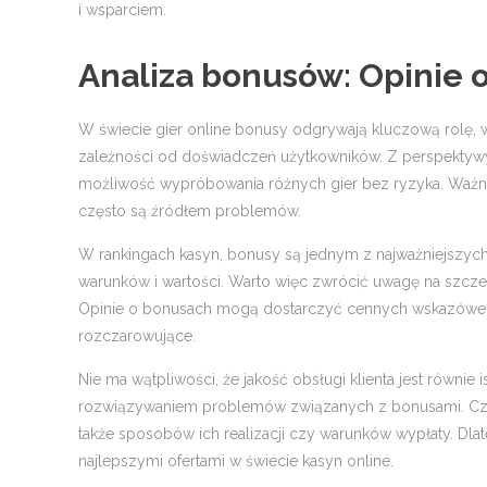
i wsparciem.
Analiza bonusów: Opinie o
W świecie gier online bonusy odgrywają kluczową rolę, 
zależności od doświadczeń użytkowników. Z perspektywy
możliwość wypróbowania różnych gier bez ryzyka. Ważne 
często są źródłem problemów.
W rankingach kasyn, bonusy są jednym z najważniejszych
warunków i wartości. Warto więc zwrócić uwagę na szcze
Opinie o bonusach mogą dostarczyć cennych wskazówek, 
rozczarowujące.
Nie ma wątpliwości, że jakość obsługi klienta jest równi
rozwiązywaniem problemów związanych z bonusami. Częs
także sposobów ich realizacji czy warunków wypłaty. Dlat
najlepszymi ofertami w świecie kasyn online.