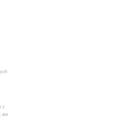
c
zych
.
i z
 ale