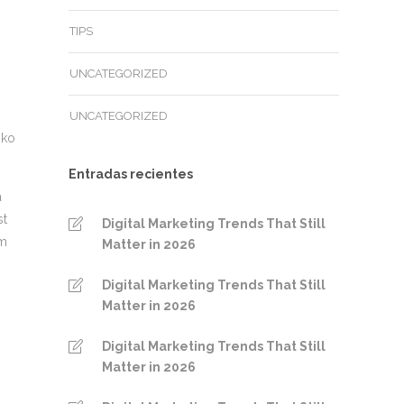
TIPS
UNCATEGORIZED
UNCATEGORIZED
bko
Entradas recientes
a
st
Digital Marketing Trends That Still
em
Matter in 2026
Digital Marketing Trends That Still
Matter in 2026
Digital Marketing Trends That Still
Matter in 2026