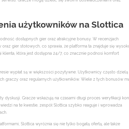
 z serwisu. Gracze mogą dzielić się swoimi doświadczeniami oraz
enia użytkowników na Slottica
orodność dostępnych gier oraz atrakcyjne bonusy. W recenzjach
raz gier stołowych, co sprawia, że platforma ta znajduje się wysok
 klienta, która jest dostępna 24/7, co znacznie podnosi komfort
esie wypłat są w większości pozytywne. Użytkownicy często dzielą 
ych graczy oraz regularnych użytkowników. Wiele z tych bonusów m
aty dyskusji. Gracze wskazują na czasami długi proces weryfikacji kon
iedzi na te kwestie, zespół Slottica szybko reaguje i wprowadza
ach.
formami, Slottica wyróżnia się nie tylko bogatą ofertą, ale także