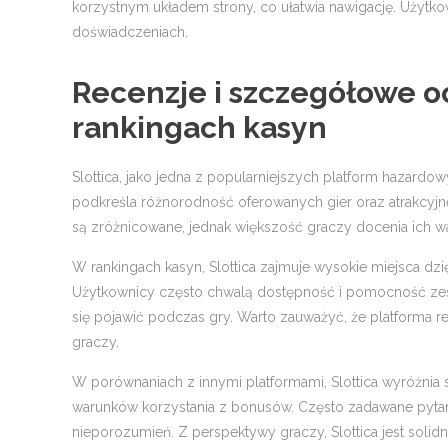
korzystnym układem strony, co ułatwia nawigację. Użytk
doświadczeniach.
Recenzje i szczegółowe o
rankingach kasyn
Slottica, jako jedna z popularniejszych platform hazard
podkreśla różnorodność oferowanych gier oraz atrakcyjn
są zróżnicowane, jednak większość graczy docenia ich wa
W rankingach kasyn, Slottica zajmuje wysokie miejsca dzię
Użytkownicy często chwalą dostępność i pomocność zes
się pojawić podczas gry. Warto zauważyć, że platforma re
graczy.
W porównaniach z innymi platformami, Slottica wyróżnia s
warunków korzystania z bonusów. Często zadawane pytania
nieporozumień. Z perspektywy graczy, Slottica jest so