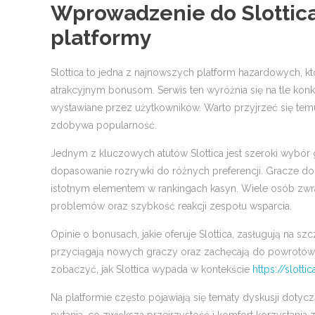
Wprowadzenie do Slottica
platformy
Slottica to jedna z najnowszych platform hazardowych, kt
atrakcyjnym bonusom. Serwis ten wyróżnia się na tle kon
wystawiane przez użytkowników. Warto przyjrzeć się tem
zdobywa popularność.
Jednym z kluczowych atutów Slottica jest szeroki wybór 
dopasowanie rozrywki do różnych preferencji. Gracze docen
istotnym elementem w rankingach kasyn. Wiele osób z
problemów oraz szybkość reakcji zespołu wsparcia.
Opinie o bonusach, jakie oferuje Slottica, zasługują na 
przyciągają nowych graczy oraz zachęcają do powrotów t
zobaczyć, jak Slottica wypada w kontekście
https://slotti
Na platformie często pojawiają się tematy dyskusji doty