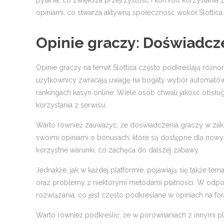
pytania, co zwiększa przejrzystość i komfort korzystania
opiniami, co stwarza aktywną społeczność wokół Slottica.
Opinie graczy: Doświadcz
Opinie graczy na temat Slottica często podkreślają różn
użytkownicy zwracają uwagę na bogaty wybór automatów o
rankingach kasyn online. Wiele osób chwali jakość obsługi
korzystania z serwisu.
Warto również zauważyć, że doświadczenia graczy w zakr
swoimi opiniami o bonusach, które są dostępne dla now
korzystne warunki, co zachęca do dalszej zabawy.
Jednakże, jak w każdej platformie, pojawiają się także tem
oraz problemy z niektórymi metodami płatności. W odpow
rozwiązania, co jest często podkreślane w opiniach na for
Warto również podkreślić, że w porównaniach z innymi plat