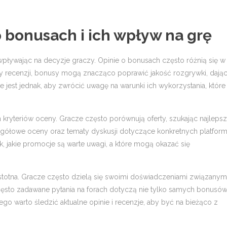
 bonusach i ich wpływ na grę
wpływając na decyzje graczy. Opinie o bonusach często różnią się w
 recenzji, bonusy mogą znacząco poprawić jakość rozgrywki, dają
jest jednak, aby zwrócić uwagę na warunki ich wykorzystania, które
 kryteriów oceny. Gracze często porównują oferty, szukając najleps
gółowe oceny oraz tematy dyskusji dotyczące konkretnych platform
jakie promocje są warte uwagi, a które mogą okazać się
e istotna. Gracze często dzielą się swoimi doświadczeniami związanym
to zadawane pytania na forach dotyczą nie tylko samych bonusów,
ego warto śledzić aktualne opinie i recenzje, aby być na bieżąco z