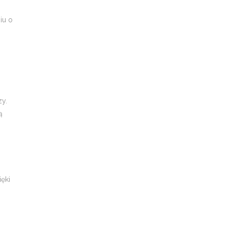
iu o
y.
ą
ęki