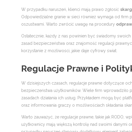
W przypadku naruszeń, klienci mają prawo zgłosić
skarg
Odpowiedzialne granie w sieci również wymaga od firm p
oszustwami. Warto zwrócić uwagę na procedury
odpraw
Ostatecznie, każdy z nas powinien być świadomy swoich 
zasad bezpieczeństwa oraz znajomość regulacji prawnych
korzystanie z możliwości, jakie daje cyfrowy świat.
Regulacje Prawne i Polit
W dzisiejszych czasach, regulacje prawne dotyczące oc
bezpieczeństwa użytkowników. Wiele firm wprowadziło pol
zasadach działania ich usług. Przykładem mogą być pla
oraz informowania graczy o możliwościach składania skar
Warto zauważyć, że regulacje prawne, takie jak RODO, wp
użytkownicy mają większą kontrolę nad swoimi danymi 
przypadku naruszeń stanowią dodatkowy element zabezpie