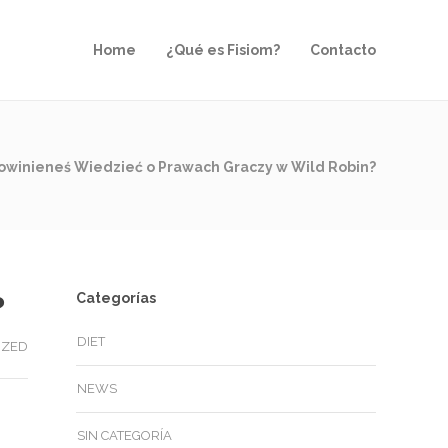
Home
¿Qué es Fisiom?
Contacto
owinieneś Wiedzieć o Prawach Graczy w Wild Robin?
?
Categorías
DIET
IZED
NEWS
SIN CATEGORÍA