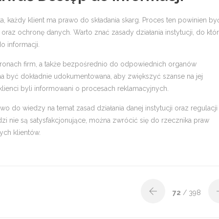
każdy klient ma prawo do składania skarg. Proces ten powinien by
 oraz ochronę danych. Warto znać zasady działania instytucji, do któ
o informacji.
tronach firm, a także bezpośrednio do odpowiednich organów
na być dokładnie udokumentowana, aby zwiększyć szanse na jej
 klienci byli informowani o procesach reklamacyjnych.
o do wiedzy na temat zasad działania danej instytucji oraz regulacji
i nie są satysfakcjonujące, można zwrócić się do rzecznika praw
ch klientów.
72
/ 398