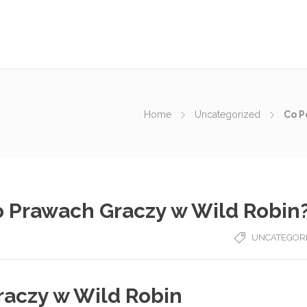
Home
Uncategorized
Co P
 Prawach Graczy w Wild Robin
UNCATEGOR
aczy w Wild Robin