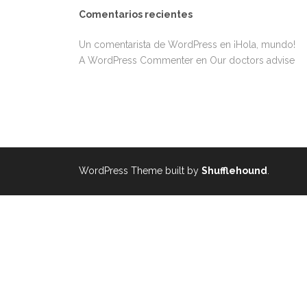
Comentarios recientes
Un comentarista de WordPress
en
¡Hola, mundo!
A WordPress Commenter
en
Our doctors advise
WordPress Theme built by
Shufflehound
.