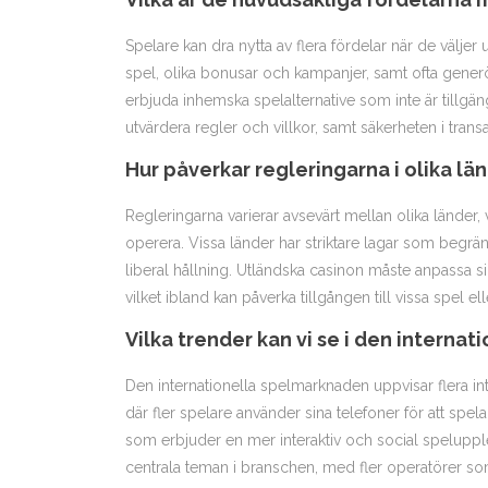
Spelare kan dra nytta av flera fördelar när de välje
spel, olika bonusar och kampanjer, samt ofta gener
erbjuda inhemska spelalternative som inte är tillgän
utvärdera regler och villkor, samt säkerheten i transa
Hur påverkar regleringarna i olika lä
Regleringarna varierar avsevärt mellan olika länder, 
operera. Vissa länder har striktare lagar som begr
liberal hållning. Utländska casinon måste anpassa sin
vilket ibland kan påverka tillgången till vissa spel el
Vilka trender kan vi se i den interna
Den internationella spelmarknaden uppvisar flera i
där fler spelare använder sina telefoner för att spel
som erbjuder en mer interaktiv och social spelupple
centrala teman i branschen, med fler operatörer som