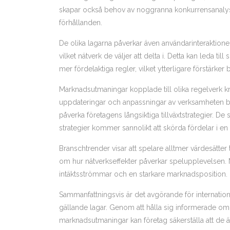
skapar också behov av noggranna konkurrensanalyser 
förhållanden.
De olika lagarna påverkar även användarinteraktione
vilket nätverk de väljer att delta i. Detta kan leda ti
mer fördelaktiga regler, vilket ytterligare förstärk
Marknadsutmaningar kopplade till olika regelverk kr
uppdateringar och anpassningar av verksamheten blir 
påverka företagens långsiktiga tillväxtstrategier. D
strategier kommer sannolikt att skörda fördelar i en 
Branschtrender visar att spelare alltmer värdesätt
om hur nätverkseffekter påverkar spelupplevelsen. Nä
intäktsströmmar och en starkare marknadsposition.
Sammanfattningsvis är det avgörande för internatione
gällande lagar. Genom att hålla sig informerade om 
marknadsutmaningar kan företag säkerställa att de ä