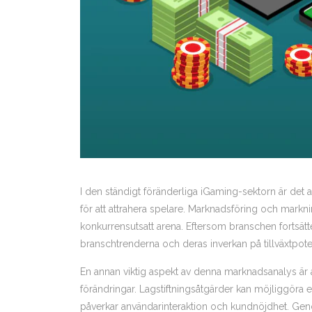
I den ständigt föränderliga iGaming-sektorn är det 
för att attrahera spelare. Marknadsföring och markning
konkurrensutsatt arena. Eftersom branschen fortsätter 
branschtrenderna och deras inverkan på tillväxtpotent
En annan viktig aspekt av denna marknadsanalys är a
förändringar. Lagstiftningsåtgärder kan möjliggöra ell
påverkar användarinteraktion och kundnöjdhet. Geno