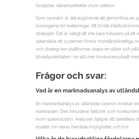
förstärker nätverkseffekter inom sektorn.
Som operatör är det avgörande att genomföra en grun
lösningarna för betalningar. Att förstå intäktsströmma
strategier. Det är viktigt att inte bara fokusera på at
säkerställa att systemen förblir motståndskraftiga 
och strategi kan plattformar skapa en säker och påli
tillväxtpotentialen i en allt mer konkurrensutsatt ma
Frågor och svar:
Vad är en marknadsanalys av utländs
En marknadsanalys av utländska casinon innebär en
marknaden. Den inkluderar faktorer som konkurrensa
inom spelindustrin. Analysen hjälper att identifier
insikter om deras framtida möjligheter och hot.
Vilka är de huvudsakliga fördelarna 