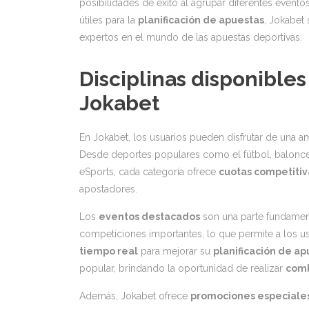
posibilidades de éxito al agrupar diferentes eventos
útiles para la
planificación de apuestas
, Jokabet
expertos en el mundo de las apuestas deportivas.
Disciplinas disponible
Jokabet
En Jokabet, los usuarios pueden disfrutar de una a
Desde deportes populares como el fútbol, balonce
eSports, cada categoría ofrece
cuotas competitiv
apostadores.
Los
eventos destacados
son una parte fundament
competiciones importantes, lo que permite a los u
tiempo real
para mejorar su
planificación de a
popular, brindando la oportunidad de realizar
comb
Además, Jokabet ofrece
promociones especiale