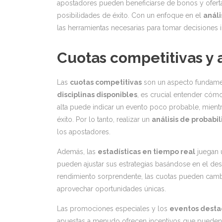
apostadores pueden beneficiarse de bonos y oferta
posibilidades de éxito. Con un enfoque en el
análi
las herramientas necesarias para tomar decisiones 
Cuotas competitivas y 
Las
cuotas competitivas
son un aspecto fundamen
disciplinas disponibles
, es crucial entender cómo
alta puede indicar un evento poco probable, mient
éxito. Por lo tanto, realizar un
análisis de probabi
los apostadores.
Además, las
estadísticas en tiempo real
juegan u
pueden ajustar sus estrategias basándose en el des
rendimiento sorprendente, las cuotas pueden camb
aprovechar oportunidades únicas.
Las promociones especiales y los
eventos dest
apuestas a menudo ofrecen incentivos que pueden m