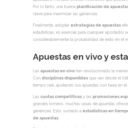
Por lo tanto, una buena
planificación de apuesta
clave para maximizar las ganancias.
Finalmente, adoptar
estrategias de apuestas
efe
estadísticas, es esencial para cualquier apostador 
considerablemente la probabilidad de éxito en el
Apuestas en vivo y esta
Las
apuestas en vivo
han revolucionado la manera 
Con
disciplinas disponibles
que van desde el fútb
tiempo real, ajustando sus apuestas con base en el
Las
cuotas competitivas
y las
promociones esp
grandes torneos, muchas casas de apuestas ofrec
ganancias. Esto, sumado a
estadísticas en tiemp
de apuestas
.