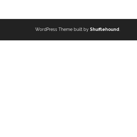
WordPress Theme built by
Shufflehound
.