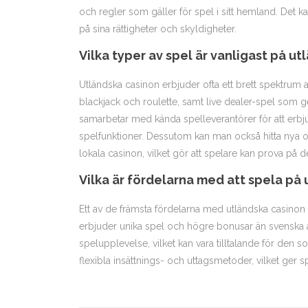
och regler som gäller för spel i sitt hemland. Det ka
på sina rättigheter och skyldigheter.
Vilka typer av spel är vanligast på u
Utländska casinon erbjuder ofta ett brett spektrum 
blackjack och roulette, samt live dealer-spel som 
samarbetar med kända spelleverantörer för att erbj
spelfunktioner. Dessutom kan man också hitta nya och
lokala casinon, vilket gör att spelare kan prova på
Vilka är fördelarna med att spela på
Ett av de främsta fördelarna med utländska casinon
erbjuder unika spel och högre bonusar än svenska a
spelupplevelse, vilket kan vara tilltalande för den 
flexibla insättnings- och uttagsmetoder, vilket ger s