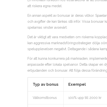
att riskera egna medel.
En annan aspekt av bonusar är deras villkor. Spaelar
och avgifter de kan tänkas stå inför. Vissa bonusar
spelarnas vinster avsevärt.
Det är viktigt att vara medveten om riskerna kopplade
kan aggressiva marknadsföringsstrategier dölja oö
spelupplevelsen negativt. Deltagande i sådana kampa
För att kunna konkurrera på marknaden, implemente
anpassade efter lokala spelvanor. Detta skapar en dy
erbjudanden och bonusar. Att följa dessa förändring
Typ av bonus
Exempel
Välkomstbonus
100% upp till 2000 kr