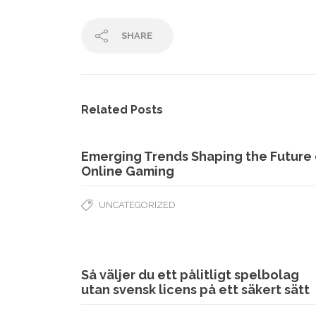
SHARE
Related Posts
Emerging Trends Shaping the Future 
Online Gaming
UNCATEGORIZED
Så väljer du ett pålitligt spelbolag
utan svensk licens på ett säkert sätt