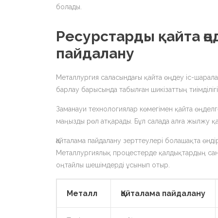
болады.
Ресурстарды қайта өң
пайдалану
Металлургия саласындағы қайта өңдеу іс-шарал
барлау барысында табылған шикізаттың тиімділігі
Заманауи технологиялар көмегімен қайта өңделг
маңызды рөл атқарады. Бұл салада алға жылжу қаж
Қайталама пайдалану зерттеулері болашақта өндір
Металлургиялық процестерде қалдықтардың сан
оңтайлы шешімдерді ұсынып отыр.
Металл
Қайталама пайдалану