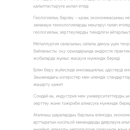
қалыптастыруға ықпал етеді.
Геологиялық барлау – қазақ экономикасының негі
заманауи технологияларды меңгеруі талап етілед
геологиялық зерттеулердің тиімділігін айтарлық
Металлургия саласының сапалы дамуы үшін теор
байланысты, оқу орындарында өндірістік практик
жобаларда жұмыс жасауға мүмкіндік береді.
Білім беру жүйесінде инновациялық әдістерді енг
Заңнамадағы өзгерістер мен әлемдік стандартта
жаңарту қажет.
Сондай-ақ, индустрия мен университеттердің ын
зерттеу және тәжірибе алмасуға мүмкіндік береді. 
Аталмыш шаралардың барлығы еліміздің экономи
арттыратын кәсіпқой мамандарды даярлауға алып
нығайып, еліміздің металлургия саласында жаңа ж