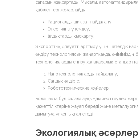
сапасын жақсартады. Мысалы, автоматтандырылғ
қабілеттері жоғарлайды.
Рационалды шикізат пайдалану;
Энергияны үнемдеу;
Қалдықтарды қысқарту;
Экспорттық әлеуетті арттыру үшін шетелдік нар
өндіру технологиясын жаңартқанда, өніміміздің б
технологияларды енгізу халықаралық стандарттар
Нанотехнологияларды пайдалану;
Сандық өндіріс;
Робототехнические жүйелер;
Болашақта бұл салада ауқымды зерттеулер жүрг
қажеттіліктеріне жауап береді және металлургия
дамытуға үлкен ықпал етеді.
Экологиялық әсерле