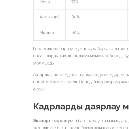
Темір
75%
Алюминий
80%
Мырыш
60%
Геологиялық барлау жұмыстары барысында жинақ
нысаналарды тиімді таңдауға мүмкіндік береді. 
жол ашады.
Айтарлықтай тиімділіктің арқасында өнімдерге 
нығайтуға көмектеседі. Осындай шаралар қаржыл
өсуде.
Кадрларды даярлау ме
Экспорттық әлеуетті
арттыру үшін мамандарды
жетілдіруге бағытталған бағдарламалар өскелең