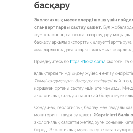
басқару
Экологиялық мәселелерді шешу үшін пайдал
стандарттарды сақтау қажет.
Бұл жобаларды
жұмыстарының сапасына назар аудару маңызды. Ж
басқару арқылы экспорттық әлеуетті арттыруға
амалдарды қолдана отырып, жағымсыз әсерлерді 
Приєднуйтесь до
https://tiokz.com/
сьогодні та о
Қалдықтарды тиімді өңдеу жүйесін енгізу өндіріст
Тиімді қалдықтарды басқару тәсілдері
: қайта ө
қоршаған ортаны сақтау үшін өте маңызды. Мұнд
экологиялық стандарттарға сай болуға мүмкіндік
Сондай-ақ, геологиялық барлау мен пайдалы қаз
мониторингін жүргізу қажет.
Жергілікті билік
экологиялық саясатты жетілдіруге, сонымен қата
береді. Экологиялық мәселелерге назар аударға