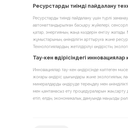
Ресурстарды тиімді пайдалану те
Ресурстарды тиімді пайдалану үшін түрлі заман
автоматтандырылған басқару жүйелері, сенсорл
қатар, энергияның жаңа көздерін енгізу жатады
жұмыстарының өнімділігін арттыруға және ресур
Технологиялардың жетілдірілуі өндірістің эколог
Тау-кен өндірісіндегі инновацияла
Инновациялар тау-кен өндірісінде көптеген мәсе
жоғары өндіріс шығындары және экологиялық лас
минералдарды өндіруде тереңдеу мен өнімділікті
мен қамтамасыз ету процедураларын жақсарту да 
етіп, елдің экономикалық дамуында маңызды рөл