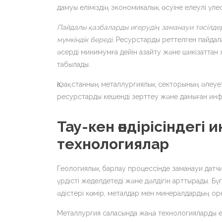
дамуы еліміздің экономикалық өсуіне елеулі үлес
Пайдалы қазбаларды игерудің заманауи тәсілдер
мүмкіндік береді.
Ресурстарды реттелген пайдала
әсерді минимумға дейін азайту және шикізаттан
табылады.
Қазақстанның металлургиялық секторының әлеует
ресурстарды кешенді зерттеу және дамыған ин
Тау-кен өндірісіндегі
технологиялар
Геологиялық барлау процессінде заманауи датч
үрдісті жеделдетеді және дәлдігін арттырады. 
әдістері көмір, металдар мен минералдардың орн
Металлургия саласында жаңа технологияларды енг