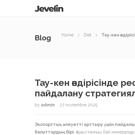
Home
Diet
Тау-кен өндір
Blog
Тау-кен өндірісінде р
пайдалану стратегиял
by
admin
27 noviembre 2025
Экспорттық әлеуетті арттыру үшін пайдалы
бағыттардың бірі.
Қазақстанның бай минералды 