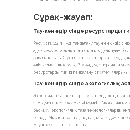
Сұрақ-жауап:
Тау-кен өндірісінде ресурстарды ти
Ресурстарды тиімді пайдалану тау-кен өндірісін
адам ресурстарының оңтайлы қолданылуын білдір
өнімділікті ұлғайтуға бағытталған әрекеттерді 
әдістермен шығару, қайта өңдеу, энергияны үн
ресурстарды тиімді пайдалану стратегияларының 
Тау-кен өндірісінде экологиялық ас
Экологиялық аспектілер тау-кен өндірісінде өте
экожүйеге теріс әсер етуі мүмкін. Экологиялық
басқару, экологиялық таза технологияларды енг
етіледі. Мысалы, қалдықтарды қайта өңдеу және 
жауапкершілігін арттырады.