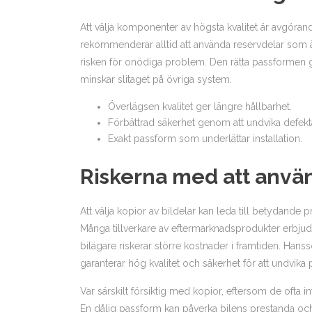
Att välja komponenter av högsta kvalitet är avgöran
rekommenderar alltid att använda reservdelar som är
risken för onödiga problem. Den rätta passformen ga
minskar slitaget på övriga system.
Överlägsen kvalitet ger längre hållbarhet.
Förbättrad säkerhet genom att undvika defekta
Exakt passform som underlättar installation.
Riskerna med att använ
Att välja kopior av bildelar kan leda till betydande
Många tillverkare av eftermarknadsprodukter erbjud
bilägare riskerar större kostnader i framtiden. Hans
garanterar hög kvalitet och säkerhet för att undvika
Var särskilt försiktig med kopior, eftersom de ofta 
En dålig passform kan påverka bilens prestanda och