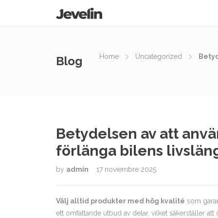
Home
Uncategorized
Betyd
Blog
Betydelsen av att använ
förlänga bilens livslän
by
admin
17 noviembre 2025
Välj alltid produkter med hög kvalité
som garant
ett omfattande utbud av delar, vilket säkerställer att 